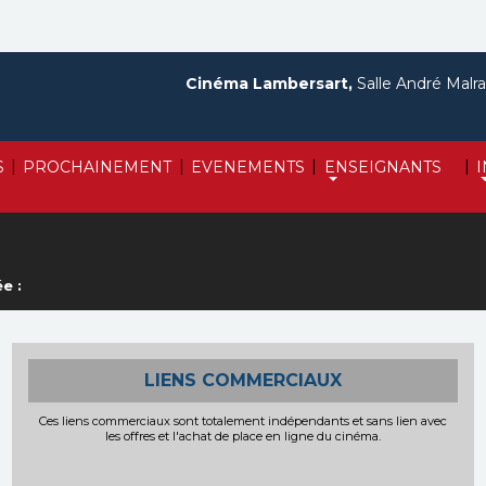
Cinéma Lambersart,
Salle André Malra
|
|
|
|
S
PROCHAINEMENT
EVENEMENTS
ENSEIGNANTS
e :
LIENS COMMERCIAUX
Ces liens commerciaux sont totalement indépendants et sans lien avec
les offres et l'achat de place en ligne du cinéma.