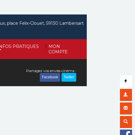
ux, place Felix-Clouet, 59130 Lambersart
|
INFOS PRATIQUES
MON
COMPTE
Partagez vos envies cinéma :
Facebook
Twitter