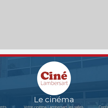
Le cinéma
nts,
Votre cinéma Lambersart, les salles,
Conta