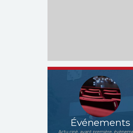
Événements
Actu ciné, avant première, évèneme