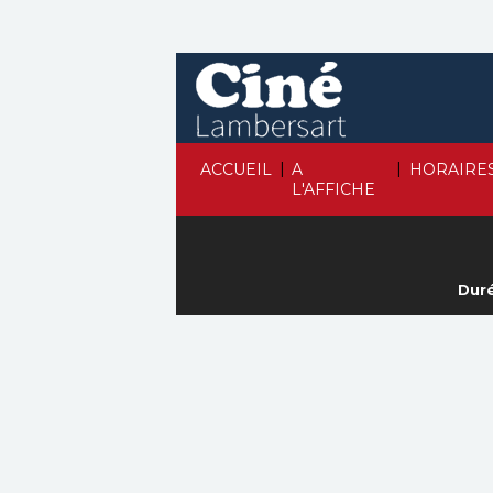
|
|
ACCUEIL
A
HORAIRE
L'AFFICHE
Duré